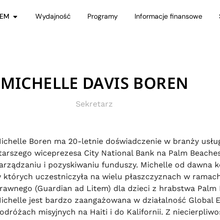
GEM
Wydajność
Programy
Informacje finansowe
MICHELLE DAVIS BOREN
Sekretarz
ichelle Boren ma 20-letnie doświadczenie w branży usług
tarszego wiceprezesa City National Bank na Palm Beache
arządzaniu i pozyskiwaniu funduszy. Michelle od dawna k
 których uczestniczyła na wielu płaszczyznach w ramach 
rawnego (Guardian ad Litem) dla dzieci z hrabstwa Palm 
ichelle jest bardzo zaangażowana w działalność Global 
odróżach misyjnych na Haiti i do Kalifornii. Z niecierpl