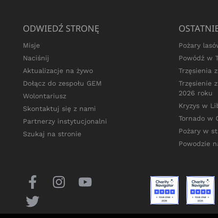
ODWIEDŹ STRONĘ
OSTATNIE
Misje
Pożary las
Naciśnij
Powódź w T
Aktualizacje na żywo
Trzęsienia 
Dołącz do zespołu GEM
Trzęsienie 
2026 roku
Wolontariusz
Kryzys w Li
Skontaktuj się z nami
Tornado w 
Partnerzy instytucjonalni
Pożary w st
Szukaj na stronie
Powodzie n