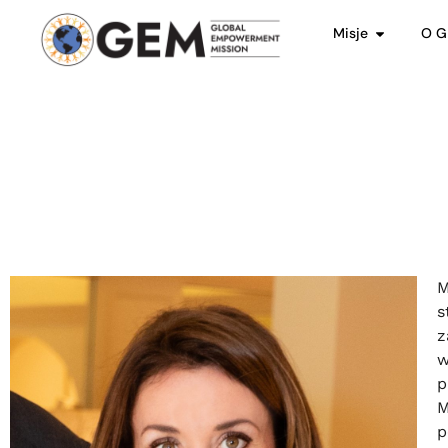
Misje
O 
M
s
z
w
p
M
p