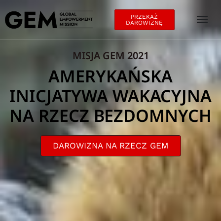
PRZEKAŻ
DAROWIZNĘ
MISJA GEM 2021
AMERYKAŃSKA
INICJATYWA WAKACYJNA
NA RZECZ BEZDOMNYCH
DAROWIZNA NA RZECZ GEM