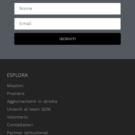
ISCRIVITI
ESPLORA
Missioni
Premere
Aggiornamenti in diretta
Unisciti al team GEM
Volontario
Contattateci
Partner istituzionali