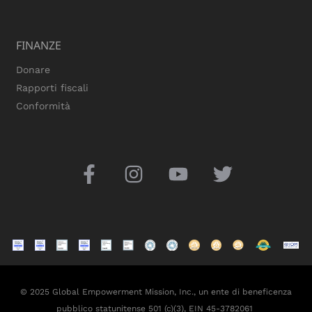
FINANZE
Donare
Rapporti fiscali
Conformità
© 2025 Global Empowerment Mission, Inc., un ente di beneficenza
pubblico statunitense 501 (c)(3), EIN 45-3782061