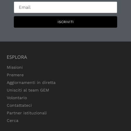
ISCRIVITI
ESPLORA
Missioni
Premere
Aggiornamenti in diretta
Unisciti al team GEM
Volontario
Contattateci
Partner istituzionali
Cerca