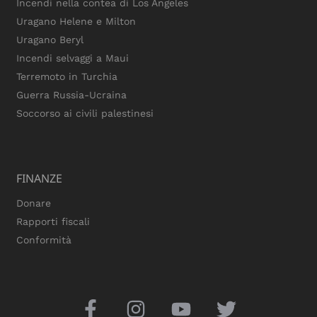
Incendi nella contea di Los Angeles
Uragano Helene e Milton
Uragano Beryl
Incendi selvaggi a Maui
Terremoto in Turchia
Guerra Russia-Ucraina
Soccorso ai civili palestinesi
FINANZE
Donare
Rapporti fiscali
Conformità