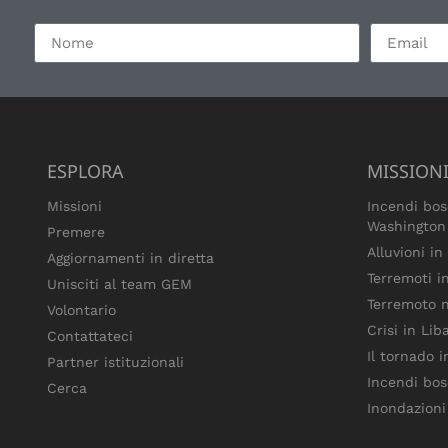
ESPLORA
MISSIONI
Missioni
Incendi bos
Washington
Premere
Alluvioni in
Aggiornamenti in diretta
Terremoti i
Unisciti al team GEM
Terremoto n
Volontario
Crisi in Lib
Contattateci
Il tornado 
Partner istituzionali
Incendi bos
Cerca
Inondazioni