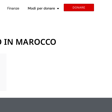
DONARE
Finanze
Modi per donare
O IN MAROCCO