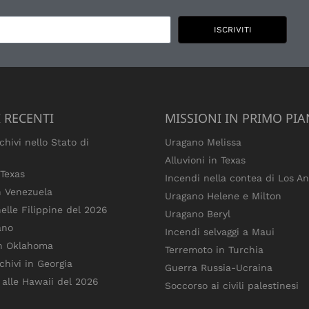
ISCRIVITI
 RECENTI
MISSIONI IN PRIMO PI
chivi nello Stato di
Uragano Melissa
Alluvioni in Texas
 Texas
Incendi nella contea di Los An
n Venezuela
Uragano Helene e Milton
elle Filippine del 2026
Uragano Beryl
ano
Incendi selvaggi a Maui
in Oklahoma
Terremoto in Turchia
chivi in Georgia
Guerra Russia-Ucraina
 alle Hawaii del 2026
Soccorso ai civili palestinesi