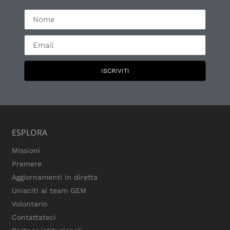
ISCRIVITI
ESPLORA
Missioni
Premere
Aggiornamenti in diretta
Unisciti al team GEM
Volontario
Contattateci