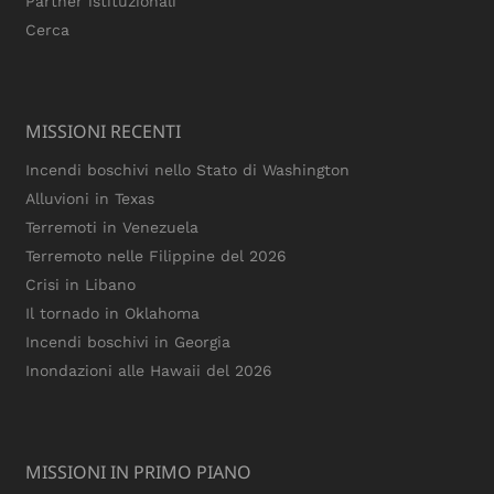
Partner istituzionali
Cerca
MISSIONI RECENTI
Incendi boschivi nello Stato di Washington
Alluvioni in Texas
Terremoti in Venezuela
Terremoto nelle Filippine del 2026
Crisi in Libano
Il tornado in Oklahoma
Incendi boschivi in Georgia
Inondazioni alle Hawaii del 2026
MISSIONI IN PRIMO PIANO