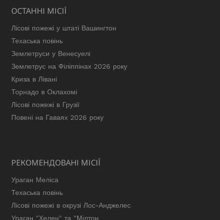
ОСТАННІ МІСІЇ
Лісові пожежі у штаті Вашингтон
Техаська повінь
Землетруси у Венесуелі
Землетрус на Філіппінах 2026 року
Криза в Лівані
Торнадо в Оклахомі
Лісові пожежі в Грузії
Повені на Гаваях 2026 року
РЕКОМЕНДОВАНІ МІСІЇ
Ураган Меліса
Техаська повінь
Лісові пожежі в окрузі Лос-Анджелес
Ураган "Хелен" та "Мілтон