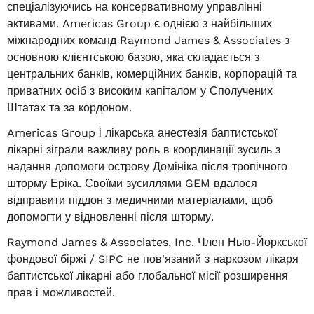
спеціалізуючись на консервативному управлінні
активами. Americas Group є однією з найбільших
міжнародних команд Raymond James & Associates з
основною клієнтською базою, яка складається з
центральних банків, комерційних банків, корпорацій та
приватних осіб з високим капіталом у Сполучених
Штатах та за кордоном.
Americas Group і лікарська анестезія баптистської
лікарні зіграли важливу роль в координації зусиль з
надання допомоги острову Домініка після тропічного
шторму Еріка. Своїми зусиллями GEM вдалося
відправити піддон з медичними матеріалами, щоб
допомогти у відновленні після шторму.
Raymond James & Associates, Inc. Член Нью-Йоркської
фондової біржі / SIPC не пов'язаний з наркозом лікаря
баптистської лікарні або глобальної місії розширення
прав і можливостей.