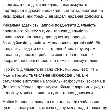
своїй здатності діяти швидше, налагоджувати
партнерські відносини ефективніше та залишатися на
місці довше, ніж традиційні моделі надання допомоги.
Унікальна здатність Каппоні поєднувати діяльність
приватного бізнесу з гуманітарною діяльністю
привернула підтримку провідних корпорацій,
благодійників, урядів та міжнародних організацій. Він
продовжує кидати виклик традиційним структурам
надання допомоги, роблячи акцент на інноваціях,
оперативній ефективності та вимірюваному впливі.
Про його діяльність писали CNN, Forbes, NBC, The
Miami Herald та численні міжнародні ЗМІ. Він
регулярно виступає на глобальних форумах, зокрема в
Давосі та Женеві, пропагуючи більш підприємницьку та
підзвітну модель надання гуманітарної допомоги.
Майкл Каппоні залишається в авангарді глобальних
зусиль з реагування, маючи єдину мету: надати людству