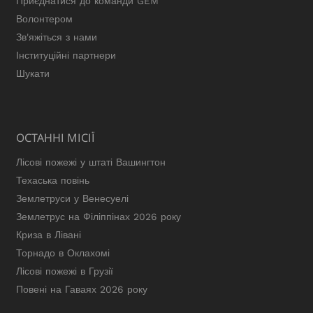
Приєднатися до команди GEM
Волонтером
Зв'яжіться з нами
Інституційні партнери
Шукати
ОСТАННІ МІСІЇ
Лісові пожежі у штаті Вашингтон
Техаська повінь
Землетруси у Венесуелі
Землетрус на Філіппінах 2026 року
Криза в Лівані
Торнадо в Оклахомі
Лісові пожежі в Грузії
Повені на Гаваях 2026 року