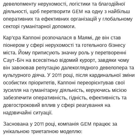
девелопменту нерухомості, логістики та благодійної
діяльності, щоб перетворити GEM на одну з найбільш
оперативних та ефективних організацій у глобальному
секторі гуманітарної допомоги.
Кар’єра Каппоні розпочалася в Маямі, де він став
піонером у сфері нерухомості та готельного бізнесу
міста. Йому приписують значну роль у перетворенні
Саут-Біч на всесвітньо відомий курорт, завдяки чому
він завоював репутацію далекоглядного девелопера та
культурного діяча. У 2011 році, після кардинальної зміни
особистих пріоритетів, Каппоні переорієнтував свої
зусилля на гуманітарну діяльність, керуючись місією
забезпечити оперативність, гідність, ефективність та
довгостроковий вплив у сфері реагування на
надзвичайні ситуації.
Заснована у 2011 році, компанія GEM працює за
унікальною триетапною моделлю: