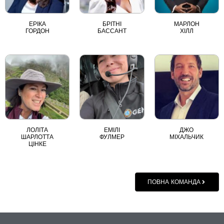
ЕРІКА
БРІТНІ
МАРЛОН
ГОРДОН
БАССАНТ
ХІЛЛ
ЛОЛІТА
ЕМІЛІ
ДЖО
ШАРЛОТТА
ФУЛМЕР
МІХАЛЬЧИК
ЦІНКЕ
ПОВНА КОМАНДА