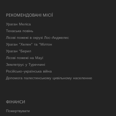
РЕКОМЕНДОВАНІ МІСІЇ
Ураган Меліса
Техаська повінь
Лісові пожежі в окрузі Лос-Анджелес
Ураган "Хелен" та "Мілтон
Ураган "Берил
Лісові пожежі на Мауї
Землетрус у Туреччині
Російсько-українська війна
Допомога палестинському цивільному населенню
ФІНАНСИ
Пожертвувати