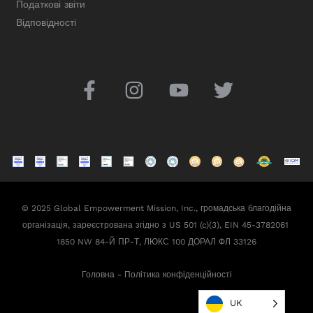
Податкові звіти
Відповідності
© 2025 Global Empowerment Mission, Inc., громадська благодійна
організація, зареєстрована згідно з US 501 (c)(3), EIN 45-3782061
1850 NW 84-Й ПР-Т, ЛЮКС 100 ДОРАЛ ФЛ 33126
Головна
-
Політика конфіденційності
UK