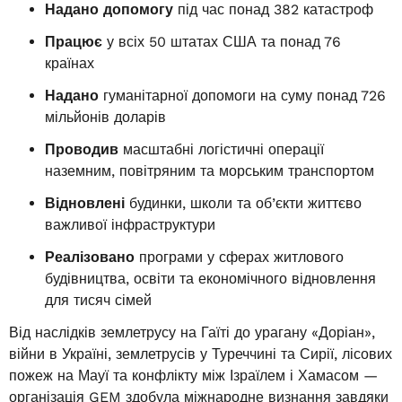
Надано допомогу
під час понад 382 катастроф
Працює
у всіх 50 штатах США та понад 76
країнах
Надано
гуманітарної допомоги на суму понад 726
мільйонів доларів
Проводив
масштабні логістичні операції
наземним, повітряним та морським транспортом
Відновлені
будинки, школи та об’єкти життєво
важливої інфраструктури
Реалізовано
програми у сферах житлового
будівництва, освіти та економічного відновлення
для тисяч сімей
Від наслідків землетрусу на Гаїті до урагану «Доріан»,
війни в Україні, землетрусів у Туреччині та Сирії, лісових
пожеж на Мауї та конфлікту між Ізраїлем і Хамасом —
організація GEM здобула міжнародне визнання завдяки