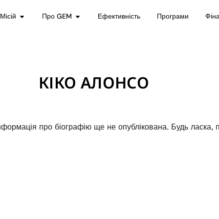
Місій
Про GEM
Ефективність
Програми
Фін
КІКО АЛОНСО
нформація про біографію ще не опублікована. Будь ласка, п