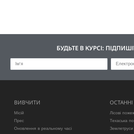
БУДЬТЕ В КУРСІ: ПІДПИ
ВИВЧИТИ
ОСТАННІ 
Місій
Лісові поже
Прес
Техаська по
Оновлення в реальному часі
Землетруси 