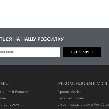
ШІТЬСЯ НА НАШУ РОЗСИЛКУ
ПІДПИСАТИСЯ
МІСІЇ
РЕКОМЕНДОВАНІ МІСІЇ
жі у штаті Вашингтон
Ураган Меліса
вінь
Техаська повінь
у Венесуелі
Лісові пожежі в окрузі Лос-Анд