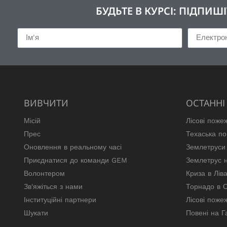
БУДЬТЕ В КУРСІ: ПІДПИ
ВИВЧИТИ
ОСТАННІ 
Місій
Лісові поже
Прес
Техаська по
Оновлення в реальному часі
Землетруси 
Приєднатися до команди GEM
Землетрус н
Волонтером
Криза в Ліва
Зв'яжіться з нами
Торнадо в 
Інституційні партнери
Лісові пожеж
Шукати
Повені на Г