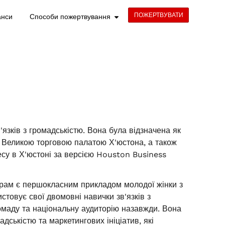
ПОЖЕРТВУВАТИ
анси
Способи пожертвування
язків з громадськістю. Вона була відзначена як
 Великою торговою палатою Х'юстона, а також
есу в Х'юстоні за версією Houston Business
арам є першокласним прикладом молодої жінки з
товує свої двомовні навички зв'язків з
омаду та національну аудиторію назавжди. Вона
дськістю та маркетингових ініціатив, які