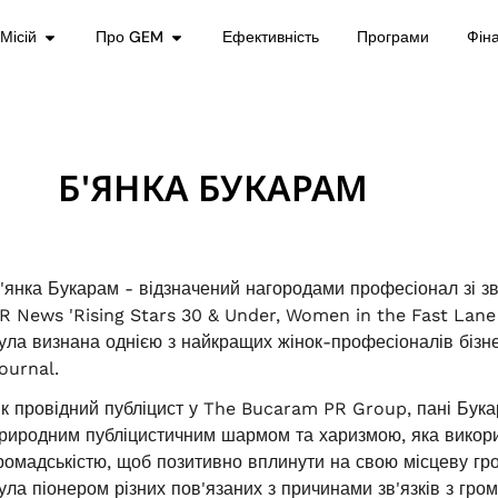
Місій
Про GEM
Ефективність
Програми
Фін
Б'ЯНКА БУКАРАМ
'янка Букарам - відзначений нагородами професіонал зі зв'
R News 'Rising Stars 30 & Under, Women in the Fast Lane
ула визнана однією з найкращих жінок-професіоналів бізн
ournal.
к провідний публіцист у The Bucaram PR Group, пані Бук
риродним публіцистичним шармом та харизмою, яка викорис
ромадськістю, щоб позитивно вплинути на свою місцеву гр
ула піонером різних пов'язаних з причинами зв'язків з грома