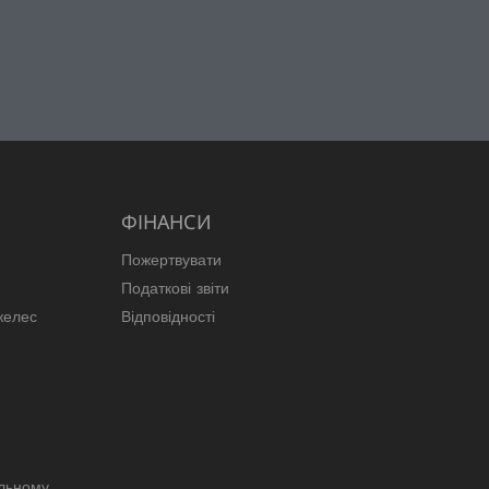
ФІНАНСИ
Пожертвувати
Податкові звіти
желес
Відповідності
ільному