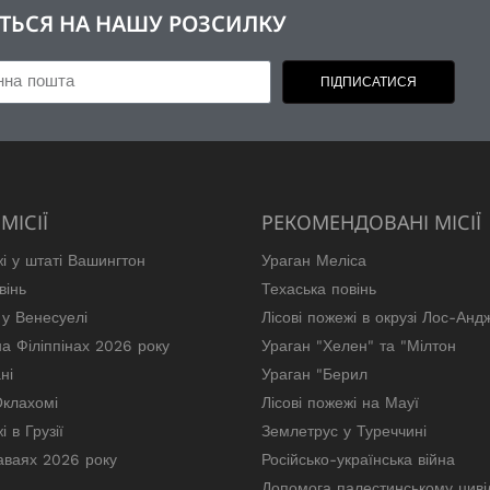
ШІТЬСЯ НА НАШУ РОЗСИЛКУ
ПІДПИСАТИСЯ
МІСІЇ
РЕКОМЕНДОВАНІ МІСІЇ
жі у штаті Вашингтон
Ураган Меліса
вінь
Техаська повінь
у Венесуелі
Лісові пожежі в окрузі Лос-Анд
а Філіппінах 2026 року
Ураган "Хелен" та "Мілтон
ні
Ураган "Берил
Оклахомі
Лісові пожежі на Мауї
і в Грузії
Землетрус у Туреччині
аваях 2026 року
Російсько-українська війна
Допомога палестинському цив