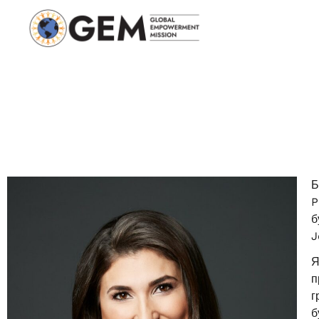
Б
P
б
J
Я
п
г
б