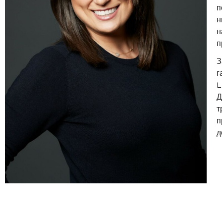
п
н
н
п
З
г
L
Д
т
п
д