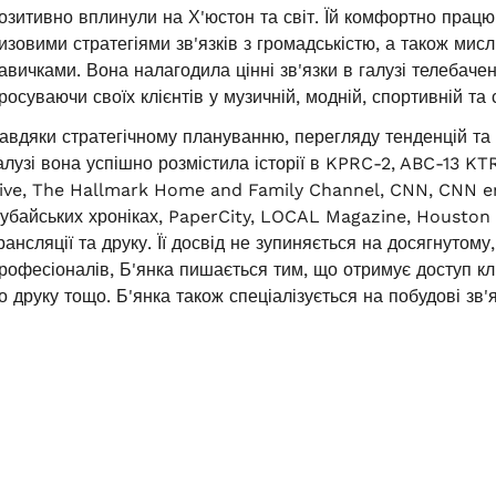
озитивно вплинули на Х'юстон та світ. Їй комфортно працюва
изовими стратегіями зв'язків з громадськістю, а також ми
авичками. Вона налагодила цінні зв'язки в галузі телебаче
росуваючи своїх клієнтів у музичній, модній, спортивній та 
авдяки стратегічному плануванню, перегляду тенденцій та 
алузі вона успішно розмістила історії в KPRC-2, ABC-13 K
ive, The Hallmark Home and Family Channel, CNN, CNN en 
убайських хроніках, PaperCity, LOCAL Magazine, Houston 
рансляції та друку. Її досвід не зупиняється на досягнуто
рофесіоналів, Б'янка пишається тим, що отримує доступ клі
о друку тощо. Б'янка також спеціалізується на побудові зв'