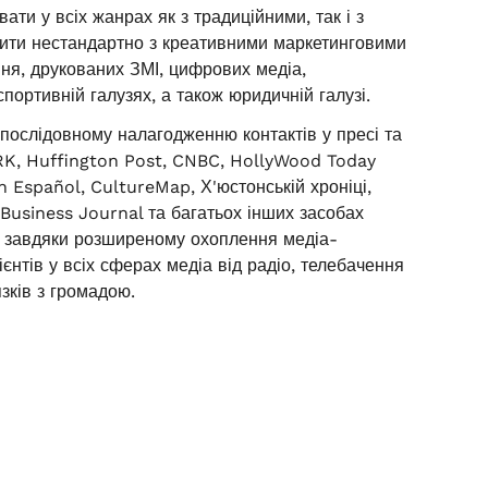
ти у всіх жанрах як з традиційними, так і з
слити нестандартно з креативними маркетинговими
ння, друкованих ЗМІ, цифрових медіа,
спортивній галузях, а також юридичній галузі.
послідовному налагодженню контактів у пресі та
TRK, Huffington Post, CNBC, HollyWood Today
Español, CultureMap, Х'юстонській хроніці,
Business Journal та багатьох інших засобах
му, завдяки розширеному охоплення медіа-
єнтів у всіх сферах медіа від радіо, телебачення
язків з громадою.