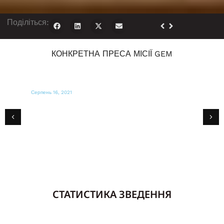
Поділіться:
КОНКРЕТНА ПРЕСА МІСІЇ GEM
Серпень 13, 2021
KRCR
Від одного вцілілого до іншого: бізнес
згорів у таборі Пожежна допомога
евакуйованих з Діксі Вогонь
СТАТИСТИКА ЗВЕДЕННЯ