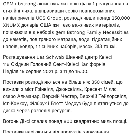
GEM і bstrong активізували свою фазу 1 реагування на
стихійні лиха, відправивши серію повнорозмірних
напівпричепів UCS Group, розподіливши понад 250,000
XNUMX доларів США життєво важливих матеріалів,
починаючи від наборів gem Bstrong Family Necessities
до наметів, повітряного матраца, води, гідратаційних
напоїв, ковдр, гігієнічних наборів, масок, ЗІЗ та їжі.
Розташування Les Schwab Шинний центр Квінсі
116 Східний Головний Сент-Квінсі Каліфорнія
Неділя 15 серпня 2021 р. з 11 до 15:00.
Поставки розподіляються на більш ніж 350 сімей, що
вижили з міст Грінвілл, Джонсвілль, Кресент Міллс,
озеро Альманар, Верхній Честер, Верхній Тейлорсвілл,
Іст-Комкоу, Філбрук і Б'ютт Медоуз буде підтягнутися до
диска через розподіл ресурсів.
Вогонь Діксі спалив понад 800 квадратних миль площі.
Поставки варіюються від продуктів харчування,