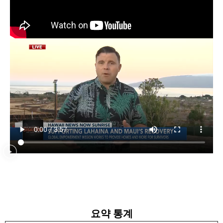
159
0
제목란에 지원하시는
직무를 기재해 주시
기 바랍니다.
한 가족, 한 지역사회,
한 번의 복구씩, 더 강
하고 회복력 있는 하
와이를 함께 만들어
갑시다.
158
0
요약 통계