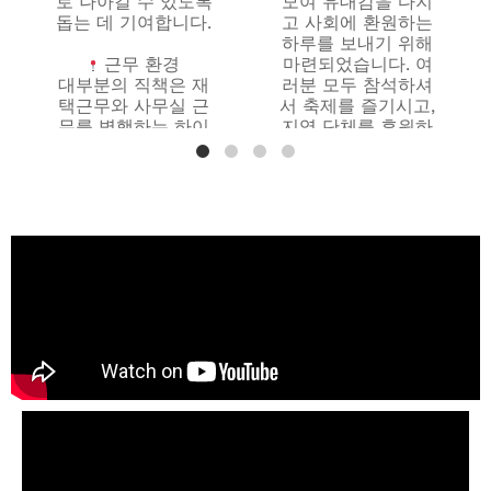
로 나아갈 수 있도록
모여 유대감을 다지
돕는 데 기여합니다.
고 사회에 환원하는
하루를 보내기 위해
근무 환경
마련되었습니다. 여
대부분의 직책은 재
러분 모두 참석하셔
택근무와 사무실 근
서 축제를 즐기시고,
무를 병행하는 하이
지역 단체를 후원하
브리드 형태입니다.
며, 우리 섬 공동체를
일부 직무는 복구 활
더욱 공고히 하는 데
동 및 파트너 기관 지
동참해 주시기를 바
원을 위해 하와이 전
랍니다.
역을 이동해야 할 수
있습니다.
650 Lipoa
Parkway, Kīhei
봉사, 지역사회, 그리
오늘, 6월 12일
고 재난 후 사람들의
오후 2:30 – 오후
재건을 돕는 일에 열
6:00 (모든 연령대)
정이 있다면, 여러분
라이브 음악 • 지역
의 연락을 기다립니
상인 • 음식 및 음료 •
다.
비영리 단체 활동
이력서를 다음 주
현장에서 뵙기를 기
소로 보내주세요:
대합니다!
hawaii@gem.org