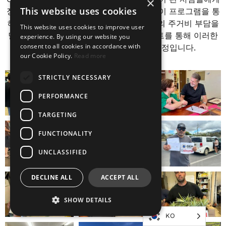
×
This website uses cookies
장기적인 주거 지원을 제공하고 있습니다. 이 프로그램을 통
해 새로운 공간으로 이사해야 하는 가족들의 주거비 부담을
This website uses cookies to improve user
덜어주고 있습니다. 또한 GEM 웰컴 홈 키트를 통해 이러한
experience. By using our website you
consent to all cookies in accordance with
가정에 기본적인 생필품을 공급할 예정입니다.
our Cookie Policy.
Read more
STRICTLY NECESSARY
PERFORMANCE
TARGETING
FUNCTIONALITY
UNCLASSIFIED
DECLINE ALL
ACCEPT ALL
SHOW DETAILS
KO