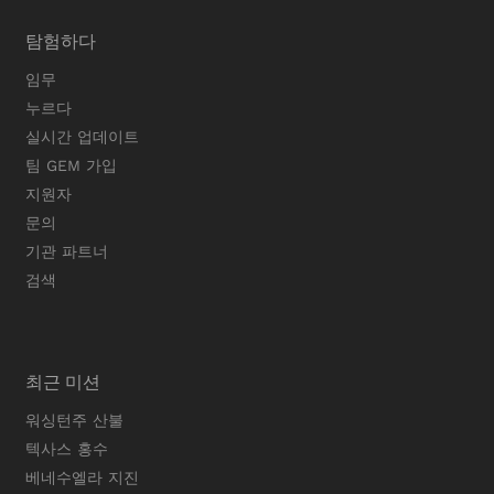
탐험하다
임무
누르다
실시간 업데이트
팀 GEM 가입
지원자
문의
기관 파트너
검색
최근 미션
워싱턴주 산불
텍사스 홍수
베네수엘라 지진