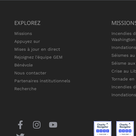
EXPLOREZ
MISSION
Missions
Incendies d
Washington
Appuyez sur
Inondations
Mises à jour en direct
Séismes au
Rejoignez l'équipe GEM
Séisme aux 
Bénévole
Crise au Li
Nous contacter
Tornade en
Partenaires institutionnels
Incendies d
Recherche
Inondation