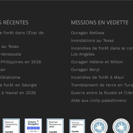
S RÉCENTES
MISSIONS EN VEDETTE
e forêt dans l'État de
Ouragan Melissa
Inondations au Texas
 au Texas
Incendies de forêt dans le co
 Venezuela
Los Angeles
Philippines en 2026
Ouragan Hélène et Milton
ban
Ouragan Beryl
 Oklahoma
Incendies de forêt à Maui
e forêt en Géorgie
Tremblement de terre en Turq
s à Hawaï en 2026
Guerre entre la Russie et l'Uk
Aide aux civils palestiniens