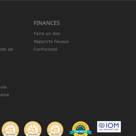
FINANCES
Faire un don
Rapports fiscaux
mté de
Conformité
uie
raine