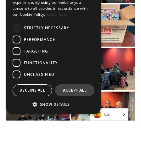
experience. By using our website you
consent to all cookies in accordance with
our Cookie Policy.
Read more
STRICTLY NECESSARY
PERFORMANCE
TARGETING
FUNCTIONALITY
UNCLASSIFIED
DECLINE ALL
ACCEPT ALL
SHOW DETAILS
ES
Strictly necessary
Performance
Targeting
Functionality