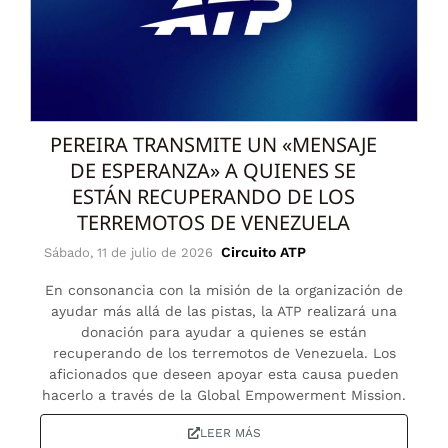
PEREIRA TRANSMITE UN «MENSAJE
DE ESPERANZA» A QUIENES SE
ESTÁN RECUPERANDO DE LOS
TERREMOTOS DE VENEZUELA
Circuito ATP
Sábado, 11 de julio de 2026
En consonancia con la misión de la organización de
ayudar más allá de las pistas, la ATP realizará una
donación para ayudar a quienes se están
recuperando de los terremotos de Venezuela. Los
aficionados que deseen apoyar esta causa pueden
hacerlo a través de la Global Empowerment Mission.
LEER MÁS