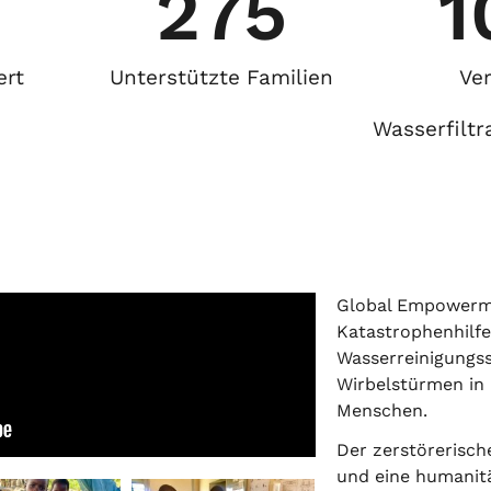
275
1
ert
Unterstützte Familien
Ver
Wasserfilt
Global Empowermen
Katastrophenhilfe
Wasserreinigungss
Wirbelstürmen in
Menschen.
Der zerstörerisc
und eine humanit