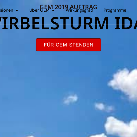
GEM 2019 AUFTRAG
sionen
Über GEM
Wirkungsgrad
Programme
IRBELSTURM ID
FÜR GEM SPENDEN