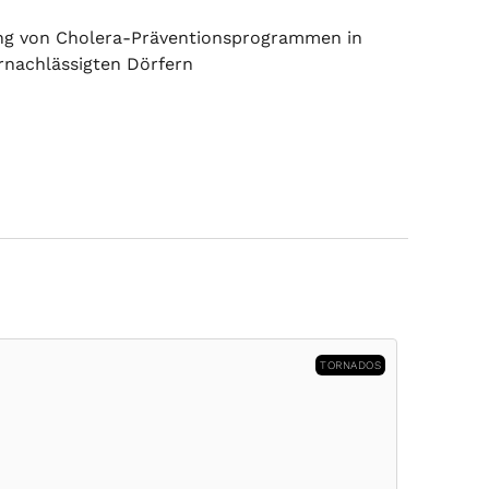
ng von Cholera-Präventionsprogrammen in
rnachlässigten Dörfern
BRÄNDE
Akt