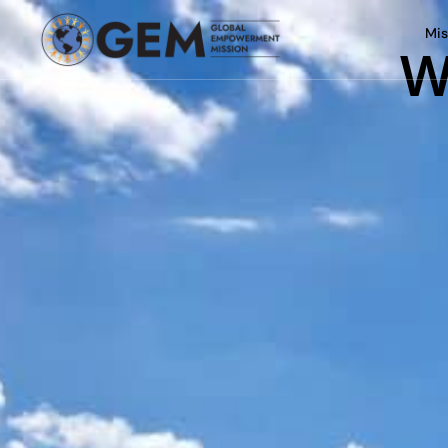
Mis
W