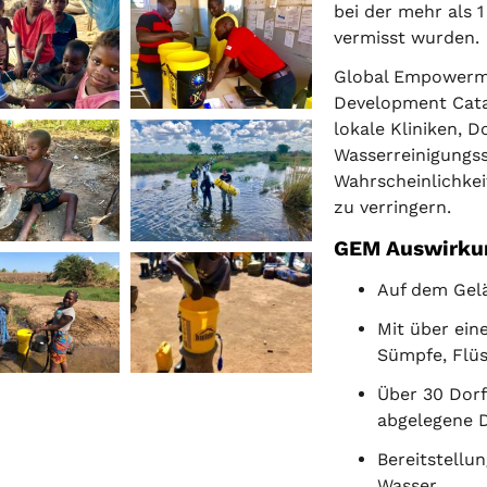
bei der mehr als 
vermisst wurden.
Global Empowerme
Development Cat
lokale Kliniken, 
Wasserreinigungs
Wahrscheinlichkei
zu verringern.
GEM Auswirku
Auf dem Gel
Mit über ein
Sümpfe, Flü
Über 30 Dorf
abgelegene D
Bereitstellu
Wasser