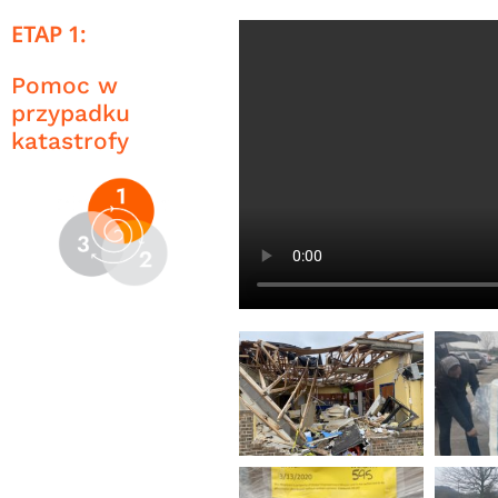
ETAP 1:
Pomoc w
przypadku
katastrofy