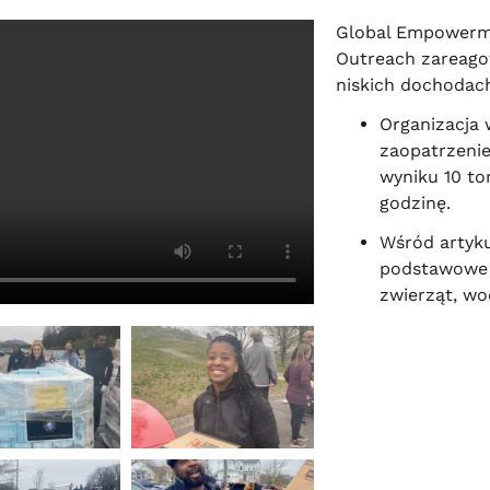
Global Empowerme
Outreach zareago
niskich dochodac
Organizacja 
zaopatrzenie
wyniku 10 to
godzinę.
Wśród artyku
podstawowe a
zwierząt, wo