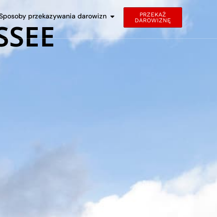
PRZEKAŻ
Sposoby przekazywania darowizn
DAROWIZNĘ
SSEE