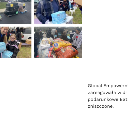
Global Empowerme
zareagowała w drug
podarunkowe BStr
zniszczone.