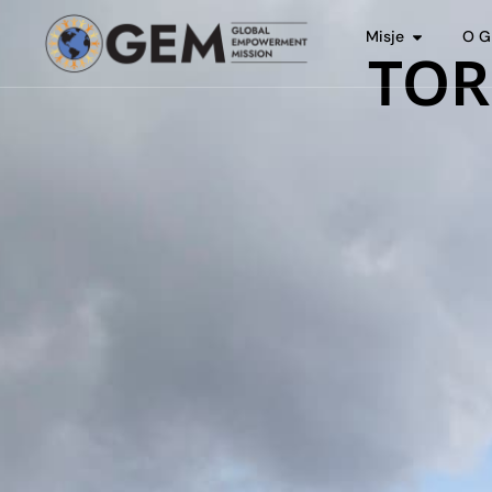
Misje
O 
TOR