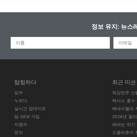
정보 유지: 뉴
탐험하다
최근 미션
임무
워싱턴주 산
누르다
텍사스 홍수
실시간 업데이트
베네수엘라 
팀 GEM 가입
2026년 필
지원자
레바논 위기
문의
오클라호마 