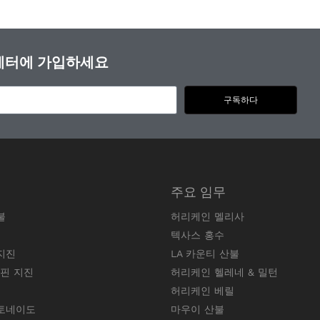
스레터에 가입하세요
구독하다
주요 임무
불
허리케인 멜리사
텍사스 홍수
지진
LA 카운티 산불
리핀 지진
허리케인 헬레네 & 밀턴
허리케인 베릴
토네이도
마우이 산불