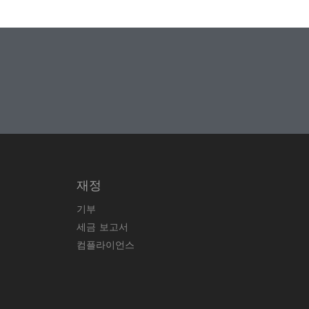
재정
기부
세금 보고서
컴플라이언스