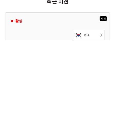
최근 미션
지진
활성
KO
2026
2026년 필리핀 지진
6월 8일 이른 아침, 필리핀에서 인구가 가장 많은 민
다나오 섬에 규모 7.8의 지진이 발생했다. 이로 인해
인프라가 즉각 심각한 피해를 입었으며, 해당 지역에
쓰나미 경보가 발령되었다.