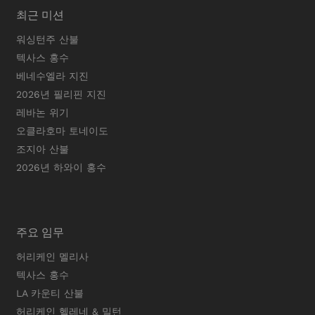
최근 미션
워싱턴주 산불
텍사스 홍수
베네수엘라 지진
2026년 필리핀 지진
레바논 위기
오클라호마 토네이도
조지아 산불
2026년 하와이 홍수
주요 임무
허리케인 멜리사
텍사스 홍수
LA 카운티 산불
허리케인 헬레네 & 밀턴