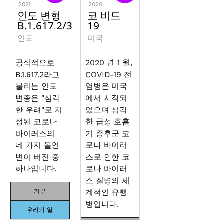
2021
2020
인도 변형
코 비드
B.1.617.2/3
19
인도
미국
공식적으로
2020 년 1 월,
B.1.617.2라고
COVID-19 전
불리는 인도
염병은 미국
변종은 "심각
에서 시작되
한 우려"로 지
었으며 심각
정된 코로나
한 급성 호흡
바이러스의
기 증후군 코
네 가지 돌연
로나 바이러
변이 버전 중
스로 인한 코
하나입니다.
로나 바이러
스 질병의 세
기부
계적인 유행
병입니다.
우리의 일