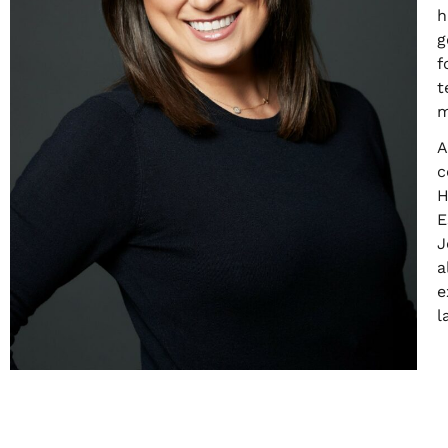
h
g
f
t
m
A
c
H
E
J
a
e
l