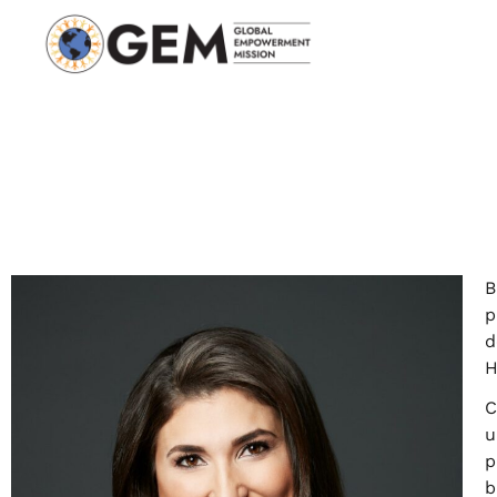
B
p
d
H
C
u
p
b