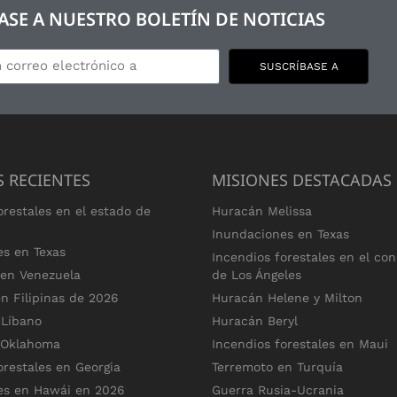
SE A NUESTRO BOLETÍN DE NOTICIAS
SUSCRÍBASE A
S RECIENTES
MISIONES DESTACADAS
orestales en el estado de
Huracán Melissa
Inundaciones en Texas
es en Texas
Incendios forestales en el co
 en Venezuela
de Los Ángeles
n Filipinas de 2026
Huracán Helene y Milton
 Líbano
Huracán Beryl
 Oklahoma
Incendios forestales en Maui
orestales en Georgia
Terremoto en Turquía
es en Hawái en 2026
Guerra Rusia-Ucrania