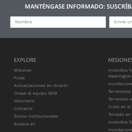
MANTÉNGASE INFORMADO: SUSCRÍBA
EXPLORE
MISIONE
Misiones
Incendios f
Washington
Pulse
Inundacion
Actualizaciones en directo
Terremotos
Únase al equipo GEM
Terremoto e
Voluntario
Crisis en el
Contacto
Tornado en
Socios institucionales
Incendios f
Busque en
Inundacion