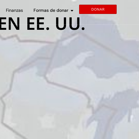
DONAR
Finanzas
Formas de donar
N EE. UU.