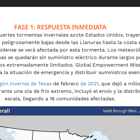
FASE 1: RESPUESTA INMEDIATA
fuertes tormentas invernales azote Estados Unidos, traye
 peligrosamente bajas desde las Llanuras hasta la costa e
idense se verá afectada por esta tormenta. Los meteoró
s se quedarán sin suministro eléctrico durante largos pe
sos extremadamente limitados. Global Empowerment Miss
 la situación de emergencia y distribuir suministros esenc
gón invernal de Texas
de febrero
de 2021
, que dejó a mill
rante una ola de frío extremo, incluyó el envío y la distr
escala, llegando a 16 comunidades afectadas.