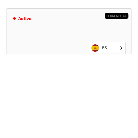
TERREMOTOS
Activo
ES
2026
TERREMOTO EN FILIPINAS DE 2026
En la madrugada del 8 de junio, Mindanao, la isla
más poblada de Filipinas, se vio sacudida por un
terremoto de magnitud 7,8. De inmediato, las
infraestructuras sufrieron graves daños y se
emitieron alertas de tsunami para la región.