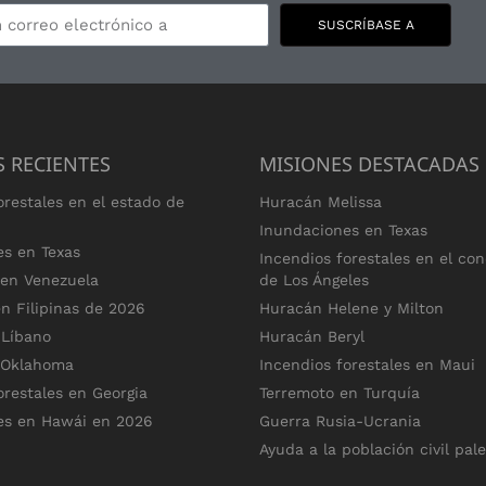
SUSCRÍBASE A
S RECIENTES
MISIONES DESTACADAS
orestales en el estado de
Huracán Melissa
Inundaciones en Texas
es en Texas
Incendios forestales en el co
 en Venezuela
de Los Ángeles
n Filipinas de 2026
Huracán Helene y Milton
 Líbano
Huracán Beryl
 Oklahoma
Incendios forestales en Maui
orestales en Georgia
Terremoto en Turquía
es en Hawái en 2026
Guerra Rusia-Ucrania
Ayuda a la población civil pal