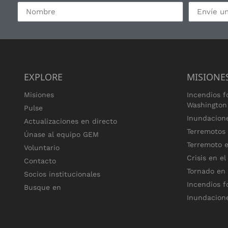
EXPLORE
MISIONE
Misiones
Incendios f
Washington
Pulse
Inundacion
Actualizaciones en directo
Terremotos
Únase al equipo GEM
Terremoto e
Voluntario
Crisis en el
Contacto
Tornado en
Socios institucionales
Incendios f
Busque en
Inundacion