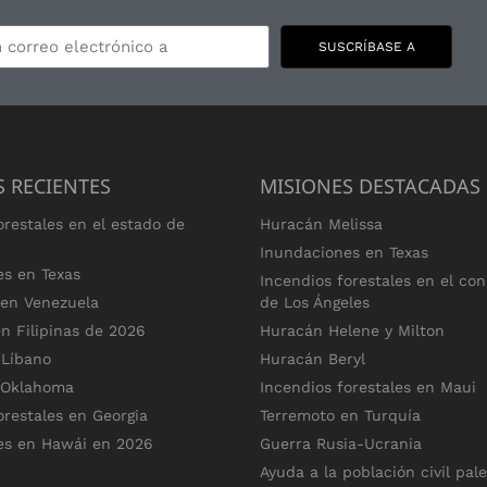
SUSCRÍBASE A
S RECIENTES
MISIONES DESTACADAS
orestales en el estado de
Huracán Melissa
Inundaciones en Texas
es en Texas
Incendios forestales en el co
 en Venezuela
de Los Ángeles
n Filipinas de 2026
Huracán Helene y Milton
 Líbano
Huracán Beryl
 Oklahoma
Incendios forestales en Maui
orestales en Georgia
Terremoto en Turquía
es en Hawái en 2026
Guerra Rusia-Ucrania
Ayuda a la población civil pal