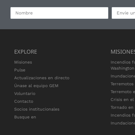
EXPLORE
MISIONE
Misiones
Incendios f
Washington
Pulse
Inundacion
Actualizaciones en directo
Terremotos
Únase al equipo GEM
Terremoto e
Voluntario
Crisis en el
Contacto
Tornado en
Socios institucionales
Incendios f
Busque en
Inundacion