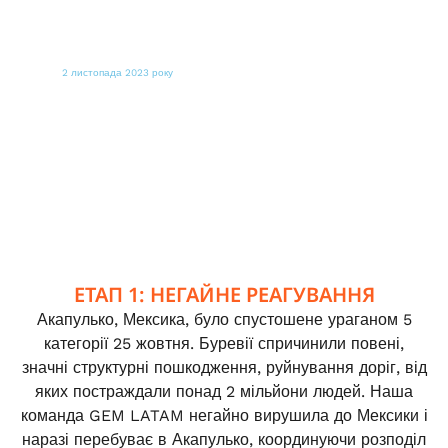
2 листопада 2023 року
PR NEWSWIRE
GOYA FOODS ВІДПРАВЛЯЄ ЇЖУ ЛЮДЯМ В
АКАПУЛЬКО, МЕКСИКА
ЕТАП 1: НЕГАЙНЕ РЕАГУВАННЯ
Акапулько, Мексика, було спустошене ураганом 5
категорії 25 жовтня. Буревії спричинили повені,
значні структурні пошкодження, руйнування доріг, від
яких постраждали понад 2 мільйони людей. Наша
команда GEM LATAM негайно вирушила до Мексики і
наразі перебуває в Акапулько, координуючи розподіл