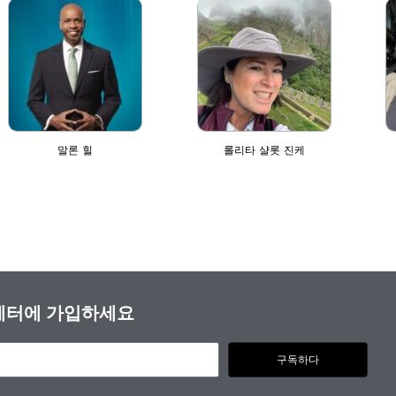
말론 힐
롤리타 샬롯 진케
스레터에 가입하세요
구독하다