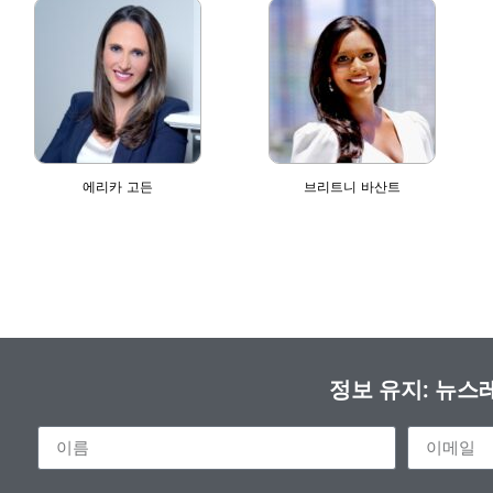
에리카 고든
브리트니 바산트
정보 유지: 뉴