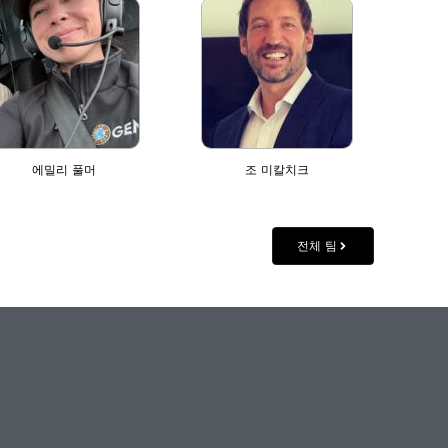
에밀리 풀머
조 미칼치크
전체 팀