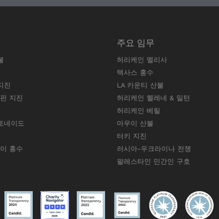
주요 임무
불
허리케인 멜리사
텍사스 홍수
지진
LA 카운티 산불
리핀 지진
허리케인 헬레네 & 밀턴
허리케인 베릴
토네이도
마우이 산불
터키 지진
와이 홍수
러시아-우크라이나 전쟁
팔레스타인 민간인 구호