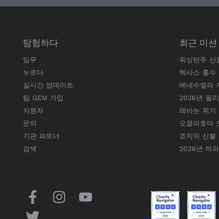
탐험하다
최근 미션
임무
워싱턴주 산
누르다
텍사스 홍수
실시간 업데이트
베네수엘라 
팀 GEM 가입
2026년 필
지원자
레바논 위기
문의
오클라호마 
기관 파트너
조지아 산불
검색
2026년 하