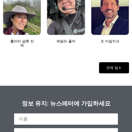
롤리타 샬롯 진
에밀리 풀머
조 미칼치크
케
전체 팀
정보 유지: 뉴스레터에 가입하세요