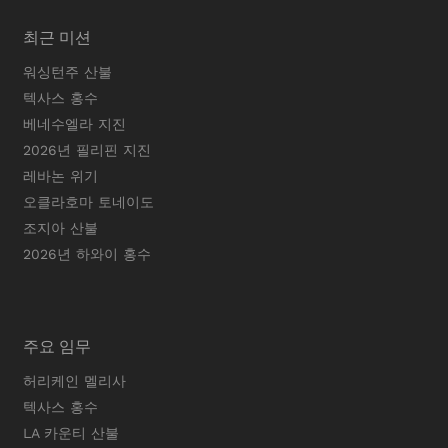
최근 미션
워싱턴주 산불
텍사스 홍수
베네수엘라 지진
2026년 필리핀 지진
레바논 위기
오클라호마 토네이도
조지아 산불
2026년 하와이 홍수
주요 임무
허리케인 멜리사
텍사스 홍수
LA 카운티 산불