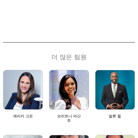
더 많은 팀원
에리카 고든
브리트니 바산
말론 힐
트