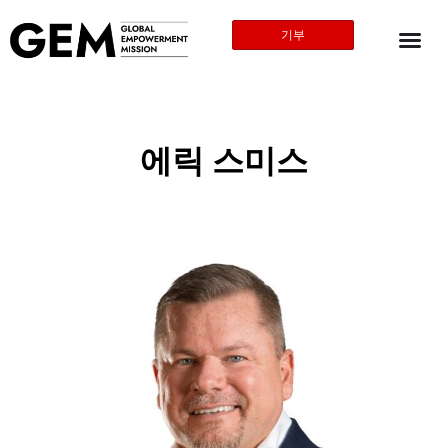
기부
에릭 스미스