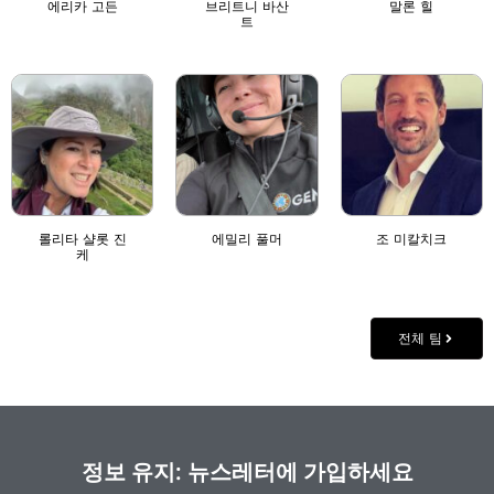
에리카 고든
브리트니 바산
말론 힐
트
롤리타 샬롯 진
에밀리 풀머
조 미칼치크
케
전체 팀
정보 유지: 뉴스레터에 가입하세요