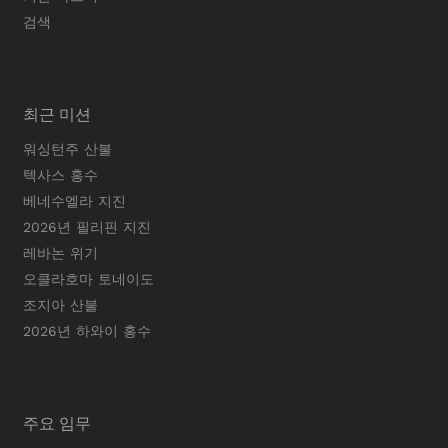
검색
최근 미션
워싱턴주 산불
텍사스 홍수
베네수엘라 지진
2026년 필리핀 지진
레바논 위기
오클라호마 토네이도
조지아 산불
2026년 하와이 홍수
주요 임무