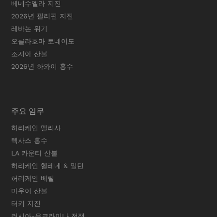
베네수엘라 지진
2026년 필리핀 지진
레바논 위기
오클라호마 토네이도
조지아 산불
2026년 하와이 홍수
주요 임무
허리케인 멜리사
텍사스 홍수
LA 카운티 산불
허리케인 헬레네 & 밀턴
허리케인 베릴
마우이 산불
터키 지진
러시아-우크라이나 전쟁