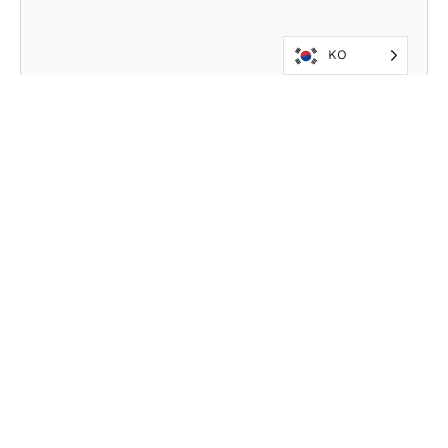
KO
2026
2026년 필리핀 지진
6월 8일 이른 아침, 필리핀에서 인구가 가장 많은 민
다나오 섬에 규모 7.8의 지진이 발생했다. 이로 인해
인프라가 즉각 심각한 피해를 입었으며, 해당 지역에
쓰나미 경보가 발령되었다.