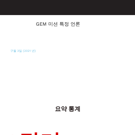
GEM 미션 특정 언론
구월 2, 2021
타일러 모닝 텔레그래프
Goya는 허리케인 이다의 희생자들에게
40,000 파운드의 음식을 기부했습니다.
요약 통계