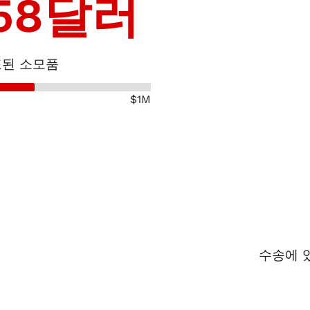
58
달러
포된 소모품
$1M
수송에 