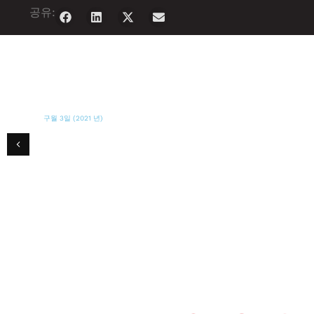
공유:
구월 3일 (2021 년)
섬 주민 뉴스
희망에 대한 세 가지 이타적인 이야기에서 영
감을 얻었습니다.