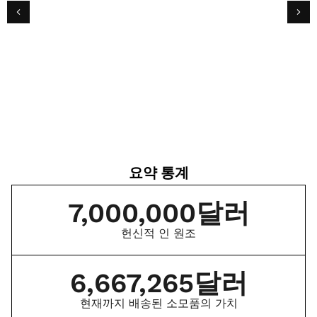
CBS 뉴스
이웃 4 이웃, 허리케인 이안 구호를 위한 글로
벌 권한 부여 임무에 $40K 기부
요약 통계
7,000,000
달러
헌신적 인 원조
6,667,265
달러
현재까지 배송된 소모품의 가치