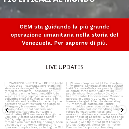
GEM sta guidando la più grande
operazione umanitaria nella storia del
Venezuela. Per saperne di più.
LIVE UPDATES
WASHINGTON STATE WILDFIRES |
Mission Empowered | A Full Circle
GEM USA WEST RESPONSE
...
Moment |
...
4512
18
5194
0