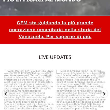
GEM sta guidando la più grande
operazione umanitaria nella storia del
Venezuela. Per saperne di più.
LIVE UPDATES
WASHINGTON STATE WILDFIRES |
Mission Empowered | A Full Circle
GEM USA WEST RESPONSE
...
Moment |
...
1542
6
5165
0