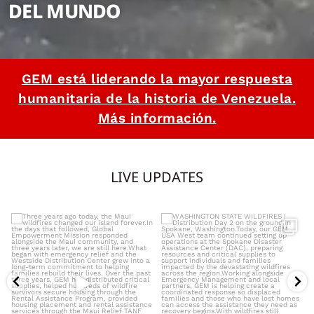
DEL MUNDO
GEM está liderando la mayor respuesta
humanitaria de la historia de Venezuela.
Más información.
LIVE UPDATES
Three years ago today, the Maui
WASHINGTON STATE WILDFIRES |
wildfires changed
...
Distribution Day 2 on
...
5881
12
5101
13